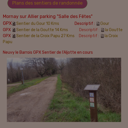
Plans des sentiers de randonnée
Mornay sur Allier parking "Salle des Fêtes"
GPX
Sentier du Gour 10 Kms
Descriptif :
Gour
GPX
Sentier de la Goutte 14 Kms
Descriptif :
la Goutte
GPX
Sentier de la Croix Papu 27 Kms
Descriptif :
la Croix
Papu
Neuvy le Barrois GPX Sentier de l'Aljotte en cours